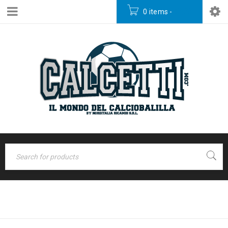
0 items
-
€
0,00
AZIENDA
Home
›
Azienda