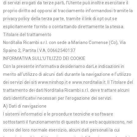
di servizi erogati da terze parti, l’Utente può inoltre esercitare il
proprio diritto ad opporsi al tracciamento informandosi tramite la
privacy policy della terza parte, tramite il link di opt out se
esplicitamente fornito o contattando direttamente la stessa.
Titolare del trattamento
Norditalia Ricambi s.r.l. con sede a Mariano Comense (Co), Via
Spaino 2, Partita I.V.A. 00662540137
INFORMATIVA SULL’UTILIZZO DEI COOKIE
Con la presente informativa desideriamo darLe indicazioni in
merito all’utilizzo di alcuni dati durante la navigazione e l’utilizzo
dei servizi dei siti www.nirshop.it e www.norditalia.it. Il Titolare del
trattamento dei dati Norditalia Ricambi s.r.l. deve trattare alcuni
dati identificativi necessari per l’erogazione dei servizi.
A) Dati di navigazione
I sistemi informatici e le procedure tecniche e software
sottostanti il funzionamento di questo sito web acquisiscono, nel
corso del loro normale esercizio, alcuni dati personali la cui