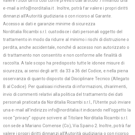
valere i Suoi diritti così come previsti dall’articolo 7 inviando una
e-mail a info@norditalia.it . Inoltre, potrà far valere i propri diritti
dinnanzi all’Autorità giudiziaria o con ricorso al Garante.
Accesso ai dati e garanzie minime di sicurezza
Norditalia Ricambi s.r.l. custodisce i dati personali oggetto del
trattamento in modo da ridurre al minimo i rischi di distruzione o
perdita, anche accidentale, nonché di accesso non autorizzato o
di trattamento non consentito e non conforme alle finalità di
raccolta. A tale scopo ha predisposto tutte le idonee misure di
sicurezza, ai sensi degli artt. da 33 a 36 del Codice, e nella piena
osservanza di quanto disposto dal Disciplinare Tecnico (Allegato
B al Codice). Per qualsiasi richiesta di informazioni, chiarimenti,
invio di commenti relativi alla politica del trattamento dei dati
personali praticata da Norditalia Ricambi s.r.l., l’Utente può inviare
una e-mail all’indirizzo info@norditalia.it indicando nell’oggetto la
voce “privacy” oppure scrivere al Titolare Norditalia Ricambi s.r.l.
con sede a Mariano Comense (Co), Via Spaino 2. Inoltre, potrà far
valere i propri diritti dinnanzi all’Autorità giudiziaria o con ricorso