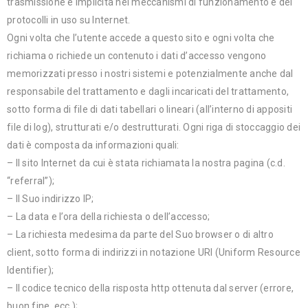
trasmissione è implicita nei meccanismi di funzionamento e dei
protocolli in uso su Internet.
Ogni volta che l’utente accede a questo sito e ogni volta che
richiama o richiede un contenuto i dati d’accesso vengono
memorizzati presso i nostri sistemi e potenzialmente anche dal
responsabile del trattamento e dagli incaricati del trattamento,
sotto forma di file di dati tabellari o lineari (all’interno di appositi
file di log), strutturati e/o destrutturati. Ogni riga di stoccaggio dei
dati è composta da informazioni quali:
– Il sito Internet da cui è stata richiamata la nostra pagina (c.d.
“referral”);
– Il Suo indirizzo IP;
– La data e l’ora della richiesta o dell’accesso;
– La richiesta medesima da parte del Suo browser o di altro
client, sotto forma di indirizzi in notazione URI (Uniform Resource
Identifier);
– Il codice tecnico della risposta http ottenuta dal server (errore,
buon fine, ecc.);