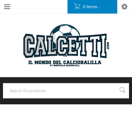
0 items
-
€
0,00
PRIVACY E
Home
›
PROTEZIONE DEI
PRIVACY E PROTEZIONE
DEI DATI