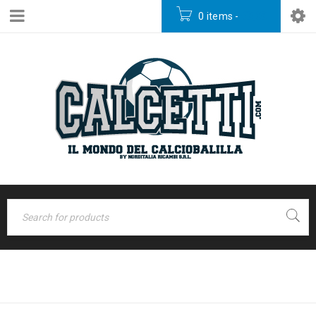
0 items
-
€
0,00
MY ACCOUNT
Home
›
My Account