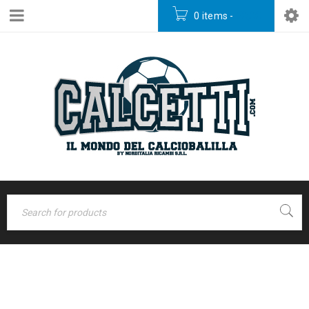
0 items
-
€
0,00
Home
›
LEVANTE ROSSO
Famiglia da interno
›
LEVANTE ROSSO