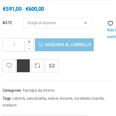
€
591,00
€
600,00
-
ASTE
Add 
wishl
AGGIUNGI AL CARRELLO
Categories:
Famiglia da interno
Tags:
calcetti
,
calciobalilla
,
indoor
,
levante
,
norditalia ricambi
,
stadium