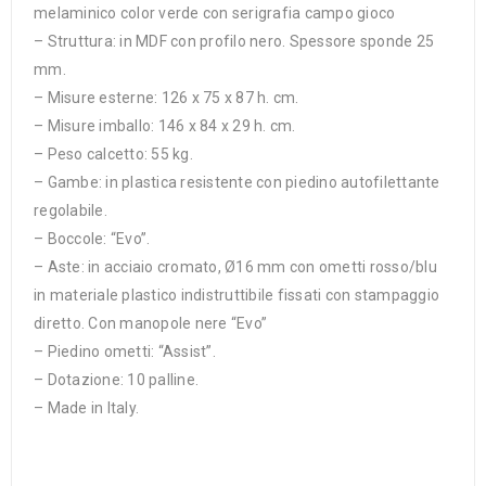
melaminico color verde con serigrafia campo gioco
– Struttura: in MDF con profilo nero. Spessore sponde 25
mm.
– Misure esterne: 126 x 75 x 87 h. cm.
– Misure imballo: 146 x 84 x 29 h. cm.
– Peso calcetto: 55 kg.
– Gambe: in plastica resistente con piedino autofilettante
regolabile.
– Boccole: “Evo”.
– Aste: in acciaio cromato, Ø16 mm con ometti rosso/blu
in materiale plastico indistruttibile fissati con stampaggio
diretto. Con manopole nere “Evo”
– Piedino ometti: “Assist”.
– Dotazione: 10 palline.
– Made in Italy.