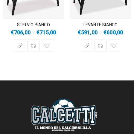
STELVIO BIANCO
LEVANTE BIANCO
€
706,00
€
715,00
€
591,00
€
600,00
-
-