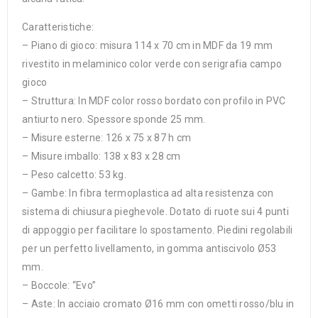
Caratteristiche:
– Piano di gioco: misura 114 x 70 cm in MDF da 19 mm
rivestito in melaminico color verde con serigrafia campo
gioco
– Struttura: In MDF color rosso bordato con profilo in PVC
antiurto nero. Spessore sponde 25 mm.
– Misure esterne: 126 x 75 x 87 h cm
– Misure imballo: 138 x 83 x 28 cm
– Peso calcetto: 53 kg.
– Gambe: In fibra termoplastica ad alta resistenza con
sistema di chiusura pieghevole. Dotato di ruote sui 4 punti
di appoggio per facilitare lo spostamento. Piedini regolabili
per un perfetto livellamento, in gomma antiscivolo Ø53
mm.
– Boccole: “Evo”
– Aste: In acciaio cromato Ø16 mm con ometti rosso/blu in