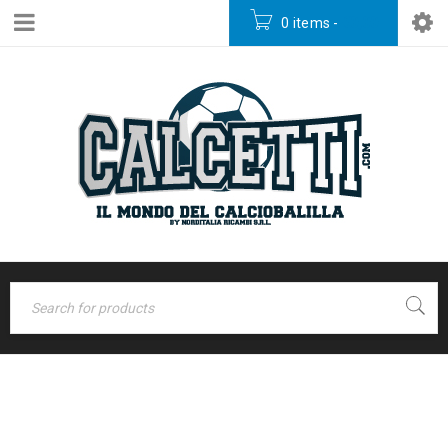
0 items
-
€
0,00
Home
›
STELVIO ROSSO
Famiglia da interno
›
STELVIO ROSSO