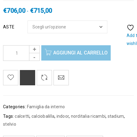
€
706,00
€
715,00
-
ASTE
Add 
wishl
AGGIUNGI AL CARRELLO
Categories:
Famiglia da interno
Tags:
calcetti
,
calciobalilla
,
indoor
,
norditalia ricambi
,
stadium
,
stelvio