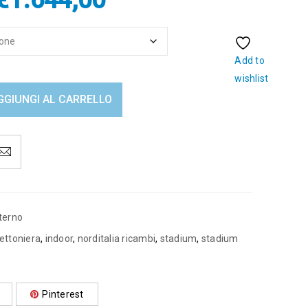
€
1.644,00
Add to
wishlist
GGIUNGI AL CARRELLO
terno
ettoniera
,
indoor
,
norditalia ricambi
,
stadium
,
stadium
Pinterest