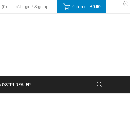
 (
0
)
Login
/
Sign up
0 items
-
€
0,00
 NOSTRI DEALER
e
›
Gettoniera da interno
›
STADIUM PRO VS