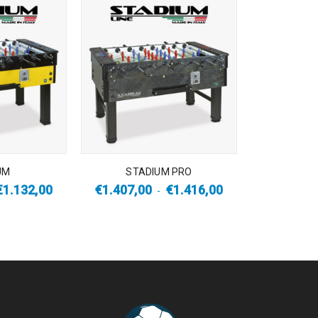
UM
STADIUM PRO
€
1.132,00
€
1.407,00
€
1.416,00
-