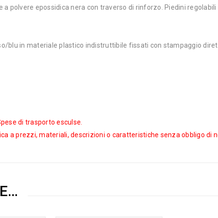
a polvere epossidica nera con traverso di rinforzo. Piedini regolabil
/blu in materiale plastico indistruttibile fissati con stampaggio dire
 Spese di trasporto esculse.
fica a prezzi, materiali, descrizioni o caratteristiche senza obbligo di 
RE…