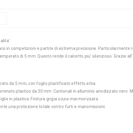
lita’.
idarsi in competizioni e partite di estrema precisione. Particolarmente
temperato di 5 mm. Questo rende il calcetto piu’ silenzioso. Grazie all’
rato da 5 mm, con foglio plastificato effetto erba.
 laminato plastico da 30 mm. Cantonali in alluminio anodizzato nero. 
iglie in plastica. Finitura grigia scura marmorizzata.
nte una protezione totale contro furti e manomissioni.