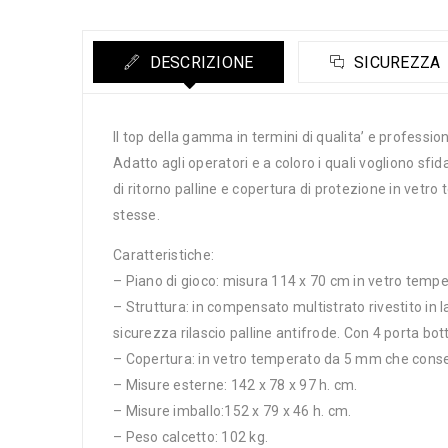
DESCRIZIONE
SICUREZZA
Il top della gamma in termini di qualita’ e professiona
Adatto agli operatori e a coloro i quali vogliono sf
di ritorno palline e copertura di protezione in vetro 
stesse.
Caratteristiche:
– Piano di gioco: misura 114 x 70 cm in vetro tempe
– Struttura: in compensato multistrato rivestito in
sicurezza rilascio palline antifrode. Con 4 porta bott
– Copertura: in vetro temperato da 5 mm che conse
– Misure esterne: 142 x 78 x 97 h. cm.
– Misure imballo:152 x 79 x 46 h. cm.
– Peso calcetto: 102 kg.