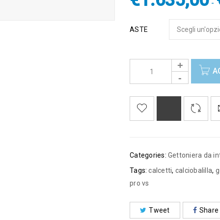
€
1.635,00
-
ASTE
A
Categories:
Gettoniera da in
Tags:
calcetti
,
calciobalilla
,
g
pro vs
Tweet
Share