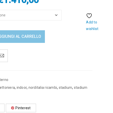
€
1.416,00
Add to
wishlist
GGIUNGI AL CARRELLO
terno
ettoniera
,
indoor
,
norditalia ricambi
,
stadium
,
stadium
Pinterest