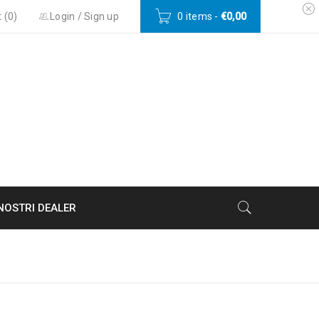
 (
0
)
Login
/
Sign up
0 items
-
€
0,00
 NOSTRI DEALER
ome
›
Gettoniera da interno
›
STADIUM PRO