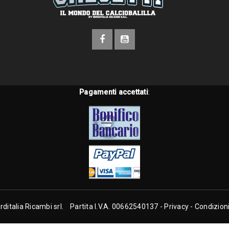
Pagamenti accettati
:
ditalia Ricambi srl. Partita I.V.A. 00662540137 -
Privacy
-
Condizioni