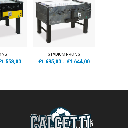
M VS
STADIUM PRO VS
€
1.558,00
€
1.635,00
€
1.644,00
-