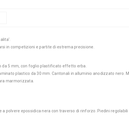
lita’.
arsi in competizioni e partite di estrema precisione.
 da 5 mm, con foglio plastificato effetto erba.
 laminato plastico da 30 mm. Cantonali in alluminio anodizzato nero. M
cura marmorizzata.
a polvere epossidica nera con traverso di rinforzo. Piedini regolabil