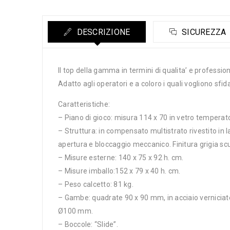
DESCRIZIONE
SICUREZZA
Il top della gamma in termini di qualita’ e professiona
Adatto agli operatori e a coloro i quali vogliono sfid
Caratteristiche:
– Piano di gioco: misura 114 x 70 in vetro temperato
– Struttura: in compensato multistrato rivestito in
apertura e bloccaggio meccanico. Finitura grigia s
– Misure esterne: 140 x 75 x 92 h. cm.
– Misure imballo:152 x 79 x 40 h. cm.
– Peso calcetto: 81 kg.
– Gambe: quadrate 90 x 90 mm, in acciaio verniciate 
Ø100 mm.
– Boccole: “Slide”.