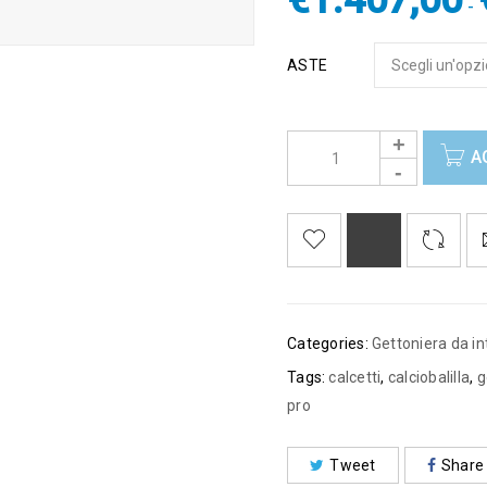
€
1.407,00
-
ASTE
A
Categories:
Gettoniera da in
Tags:
calcetti
,
calciobalilla
,
g
pro
Tweet
Share